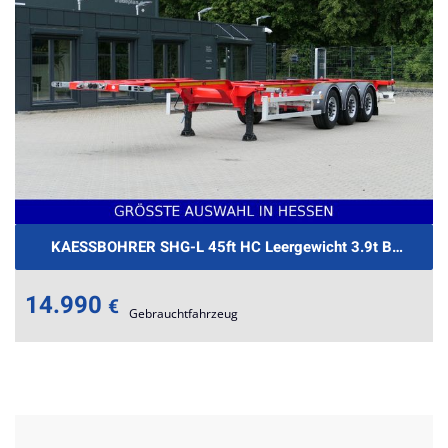
KAESSBOHRER SHG-L 45ft HC Leergewicht 3.9t BPW €289
14.990
€
Gebrauchtfahrzeug