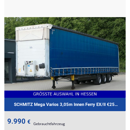
SCHMITZ Mega Varios 3,05m Innen Ferry EX/II €259.-mtl.
9.990
€
Gebrauchtfahrzeug