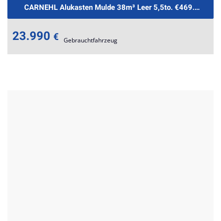
CARNEHL Alukasten Mulde 38m³ Leer 5,5to. €469.-mtl.Ra
23.990
€
Gebrauchtfahrzeug