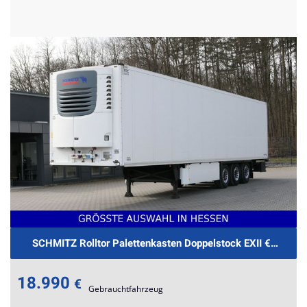
SCHMITZ Rolltor Palettenkasten Doppelstock EXII €.-479m
18.990
€
Gebrauchtfahrzeug