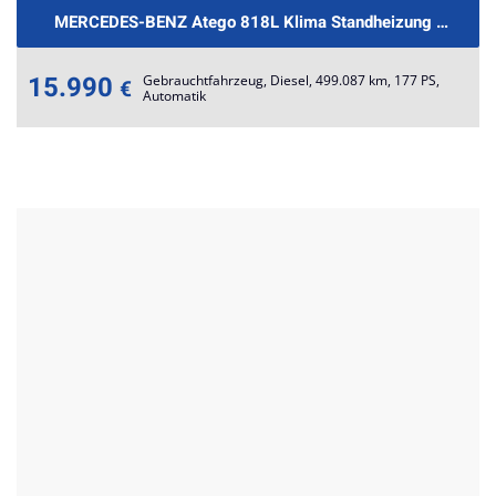
MERCEDES-BENZ A
15.990
Gebrauchtfahrzeug, Diesel, 499.087 km, 177 PS,
€
Automatik