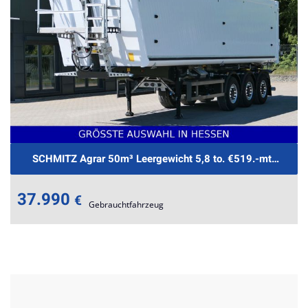
SCHMITZ Agrar 50m³ Leergewicht 5,8 to. €519.-mtl.Rate
37.990
€
Gebrauchtfahrzeug