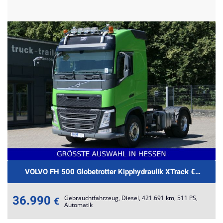
VOLVO FH 500 Globetrotter Kipphydraulik XTrack €599.-m
36.990
Gebrauchtfahrzeug, Diesel, 421.691 km, 511 PS,
€
Automatik