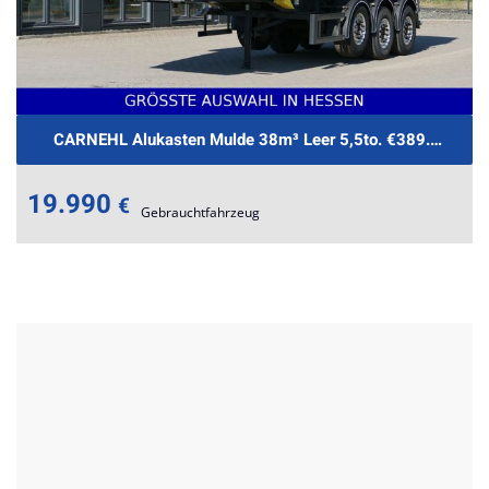
CARNEHL Alukasten Mulde 38m³ Leer 5,5to. €389.-mtl.Ra
19.990
€
Gebrauchtfahrzeug