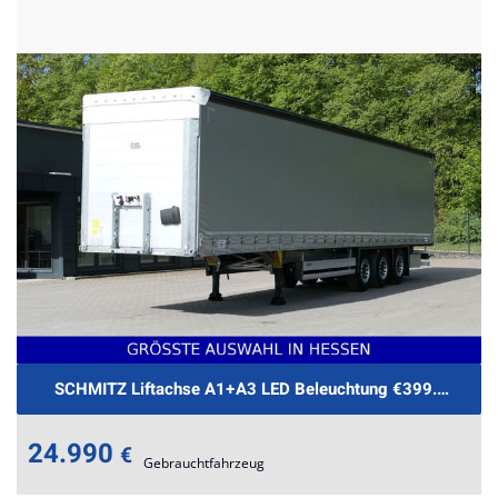
SCHMITZ Liftachse A1+A3 LED Beleuchtung €399.-mtl. Ra
24.990
€
Gebrauchtfahrzeug