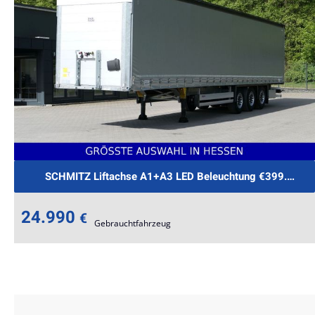
te
SCHMITZ Liftachse A1+A3 LED Beleuchtung €399.-mtl. 
24.990
€
Gebrauchtfahrzeug