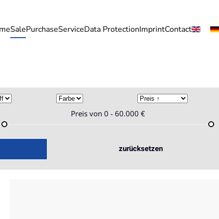
me
Sale
Purchase
Service
Data Protection
Imprint
Contact
Preis von
0 - 60.000
€
zurücksetzen