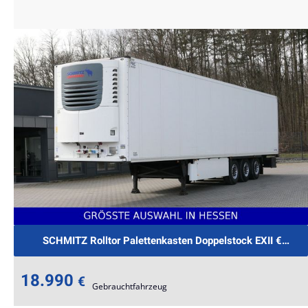
t
SCHMITZ Rolltor Palettenkasten Doppelstock EXII €.-47
18.990
€
Gebrauchtfahrzeug