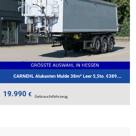
CARNEHL Alukasten Mulde 38m³ Leer 5,5to. €389.-mtl.Rat
19.990
€
Gebrauchtfahrzeug