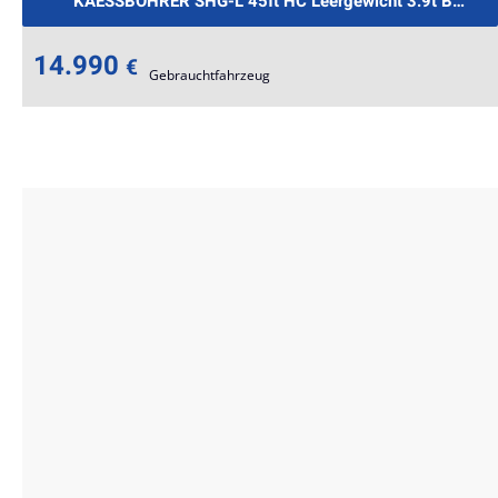
9.-mtl.
KAESSBOHRER SHG-L 45ft HC Leergewicht 3.9t BPW €2
14.990
€
Gebrauchtfahrzeug