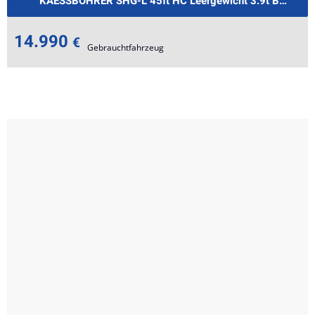
KAESSBOHRER SHG-L 45ft HC Leergewicht 3.9t BPW €28
14.990
€
Gebrauchtfahrzeug