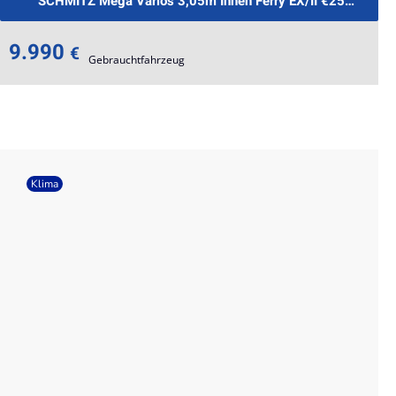
SCHMITZ Mega Varios 3,05m Innen Ferry EX/II €259.-mtl.
9.990
€
Gebrauchtfahrzeug
Klima