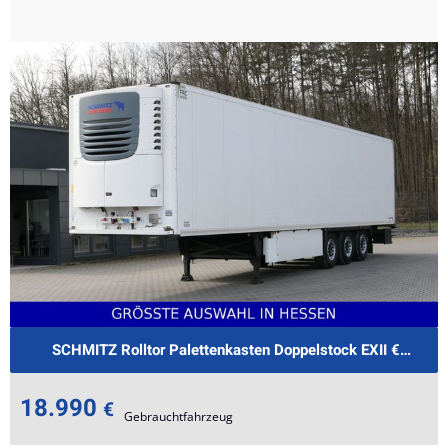
 818L Klima Standheizung LBW €399.-mtl.
SCHMITZ Rolltor Palettenkasten Doppelstock EXII €.-479m
18.990
€
Gebrauchtfahrzeug