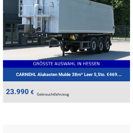
e
CARNEHL Alukasten Mulde 38m³ Leer 5,5to. €469.-mtl.Ra
23.990
€
Gebrauchtfahrzeug